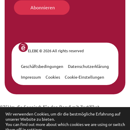
ELEBE © 2026 All rights reserved
Geschäftsbedingungen
Datenschutzerklärung
Legal Navigation
Impressum
Cookies
Cookie-Einstellungen
875Um die Spanisch für den Beruf mit Zertifikat -
Weiterbildungszeit in elebe zu machen, oder wählen Sie die,
Wir verwenden Cookies, um dir die bestmögliche Erfahrung auf
unserer Website zu bieten.
die Ihnen am besten gefällt.
You can find out more about which cookies we are using or switch
them off in
settings
.