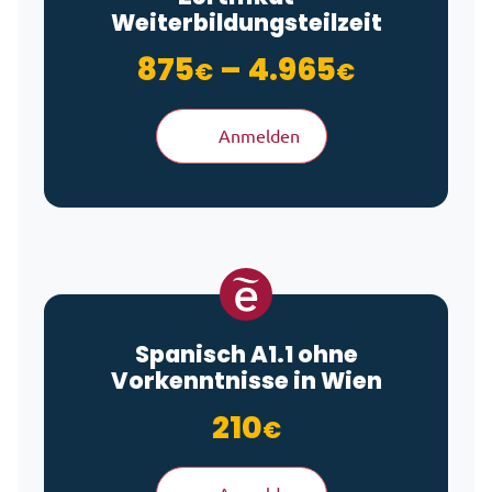
Weiterbildungsteilzeit
Preisspa
875
–
4.965
€
€
Anmelden
Spanisch A1.1 ohne
Vorkenntnisse in Wien
210
€