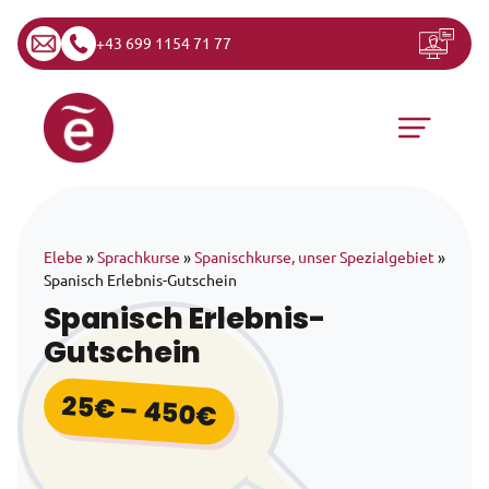
+43 699 1154 71 77
Zum Inhalt springen
Hauptnavigation
Elebe
»
Sprachkurse
»
Spanischkurse, unser Spezialgebiet
»
Spanisch Erlebnis-Gutschein
Spanisch Erlebnis-
Gutschein
25
€
–
450
€
Preisspanne: 25€ b