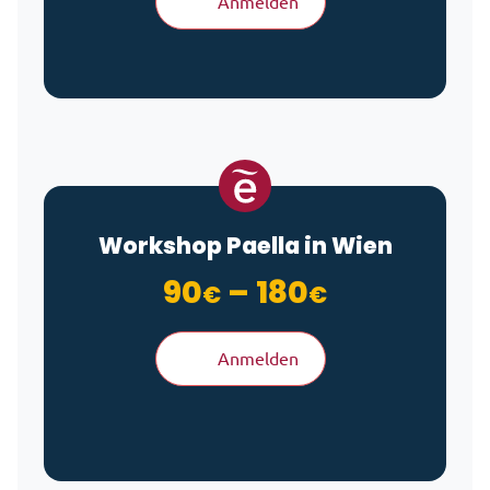
Anmelden
Workshop Paella in Wien
Preisspan
90
–
180
€
€
Anmelden