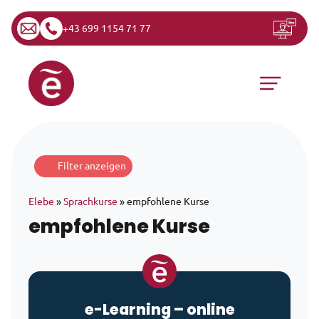
+43 699 1154 71 77
Zum Inhalt springen
Hauptnavigation
Filter anzeigen
Elebe
»
Sprachkurse
»
empfohlene Kurse
empfohlene Kurse
e-Learning
– online