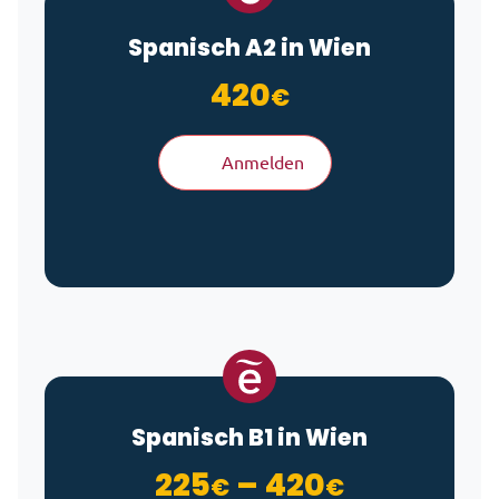
Spanisch A2 in Wien
420
€
Anmelden
Spanisch B1 in Wien
Preisspan
225
–
420
€
€