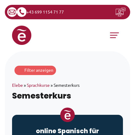
+43 699 1154 71 77
Zum Inhalt springen
Hauptnavigation
Filter anzeigen
Elebe
»
Sprachkurse
»
Semesterkurs
Semesterkurs
online Spanisch für