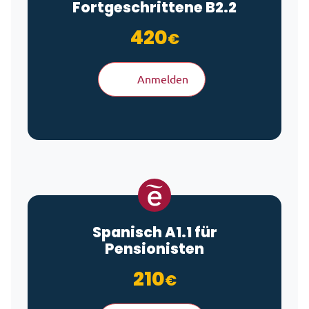
Fortgeschrittene B2.2
420
€
Anmelden
Spanisch A1.1 für
Pensionisten
210
€