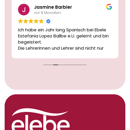
Jasmine Barbier
vor 8 Monaten
Ich habe ein Jahr lang Spanisch bei Ebele
Estefania Lopez Ballbe e.U. gelernt und bin
begeistert.
Die Lehrerinnen und Lehrer sind nicht nur
freundlich und geduldig, sondern auch
äußerst kompetent und motivierend.
Ich habe in diesem Jahr große
Fortschritte gemacht und mich jederzeit
gut begleitet und verstanden gefühlt.
Ich kann die Schule von Herzen
weiterempfehlen!
Vielen Dank an das gesamte Team!