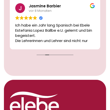
Jasmine Barbier
vor 8 Monaten
Ich habe ein Jahr lang Spanisch bei Ebele
Estefania Lopez Ballbe e.U. gelernt und bin
begeistert.
Die Lehrerinnen und Lehrer sind nicht nur
freundlich und geduldig, sondern auch
äußerst kompetent und motivierend.
Ich habe in diesem Jahr große
Fortschritte gemacht und mich jederzeit
gut begleitet und verstanden gefühlt.
Ich kann die Schule von Herzen
weiterempfehlen!
Vielen Dank an das gesamte Team!