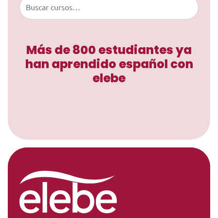
Buscar
e
:
Más de 800 estudiantes ya
han aprendido español con
elebe