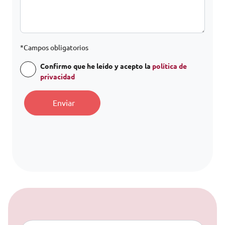
*Campos obligatorios
Confirmo que he leído y acepto la
política de
privacidad
A
l
t
e
r
n
a
Saltar al contenido
t
i
v