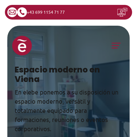
+43 699 1154 71 77
Saltar al contenido
Navegación principal
Espacio moderno en
Viena
En elebe ponemos a su disposición un
espacio moderno, versátil y
totalmente equipado para
formaciones, reuniones o eventos
corporativos.