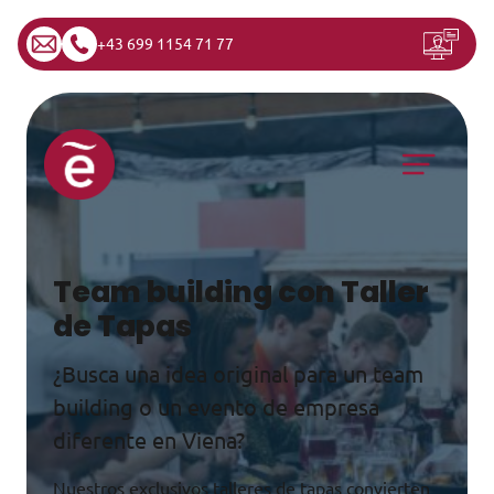
+43 699 1154 71 77
Saltar al contenido
Navegación principal
Team building con Taller
de Tapas
¿Busca una idea original para un team
building o un evento de empresa
diferente en Viena?
Nuestros exclusivos talleres de tapas convierten