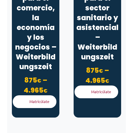
comercio,
sector
la
sanitario y
economía
asistencial
y los
–
negocios –
Weiterbild
Weiterbild
ungszeit
ungszeit
875
–
€
875
–
Rango 
4.965
€
€
Rango de precios: desd
4.965
€
Matricúlate
Matricúlate