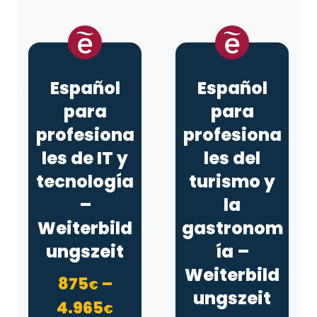
Español
Español
para
para
profesiona
profesiona
les de IT y
les del
tecnología
turismo y
–
la
Weiterbild
gastronom
ungszeit
ía –
Weiterbild
875
–
€
ungszeit
Rango de precios: desd
4.965
€