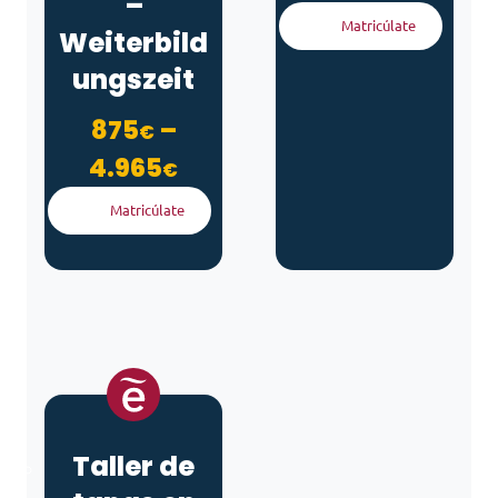
–
Matricúlate
Weiterbild
ungszeit
875
–
€
Rango de precios: desd
4.965
€
Matricúlate
Taller de