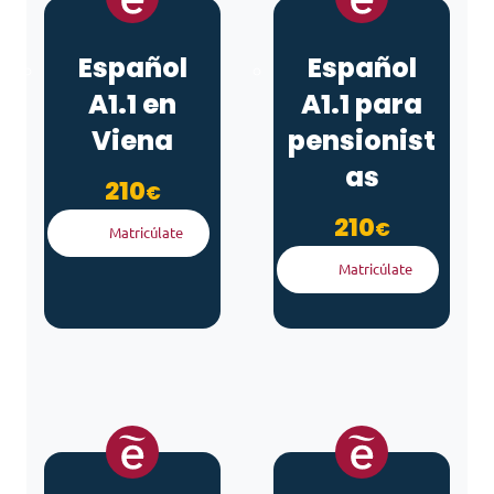
Español
Español
A1.1 en
A1.1 para
Viena
pensionist
as
210
€
210
€
Matricúlate
Matricúlate