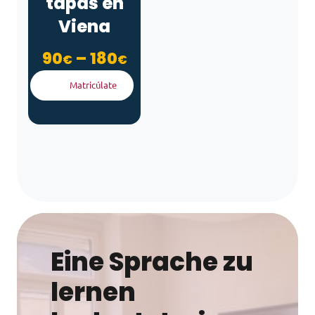
tapas en
Viena
Rango de precios: des
90
–
180
€
€
Matricúlate
Eine Sprache zu
lernen