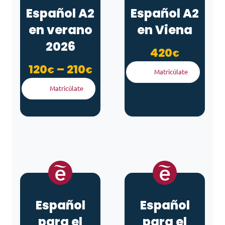
Español A2
Español A2
en verano
en Viena
2026
420
€
Rango de precios: des
120
–
210
€
€
Matricúlate
Matricúlate
Español
Español
para el
para el