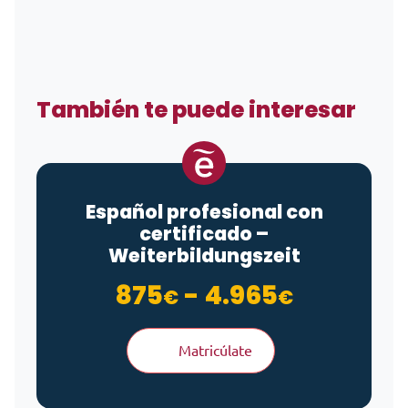
También te puede interesar
Español profesional con
certificado –
Weiterbildungszeit
Rango de
875
-
4.965
€
€
Matricúlate