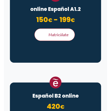
online Español A1.2
Rango de 
150
-
199
€
€
Matricúlate
Español B2 online
420
€