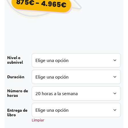
875
€
-
4.965
€
Rango de precios
Nivel o
subnivel
Duración
Número de
horas
Entrega de
libro
Limpiar