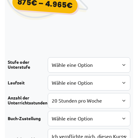
875
€
–
4.965
€
Preisspanne: 875
Stufe oder
Unterstufe
Laufzeit
Anzahl der
Unterrichtsstunden
Buch-Zustellung