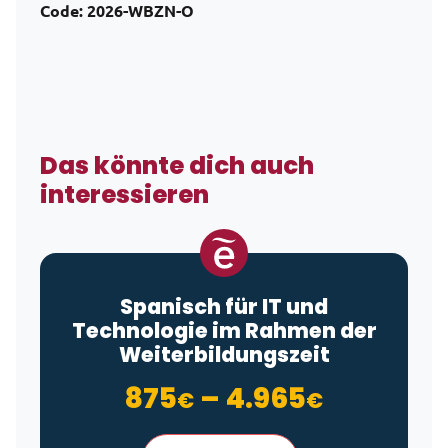
Code:
2026-WBZN-O
Das könnte dich auch
interessieren
Spanisch für IT und
Technologie im Rahmen der
Weiterbildungszeit
Preisspa
875
–
4.965
€
€