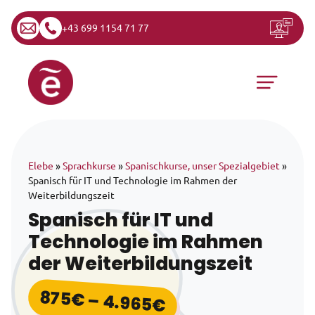
+43 699 1154 71 77
Zum Inhalt springen
Hauptnavigation
Elebe
»
Sprachkurse
»
Spanischkurse, unser Spezialgebiet
»
Spanisch für IT und Technologie im Rahmen der
Weiterbildungszeit
Spanisch für IT und
Technologie im Rahmen
der Weiterbildungszeit
875
€
–
4.965
€
Preisspanne: 875