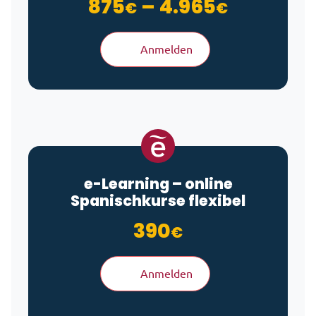
Preisspa
875
–
4.965
€
€
Anmelden
e-Learning
– online
Spanischkurse flexibel
390
€
Anmelden