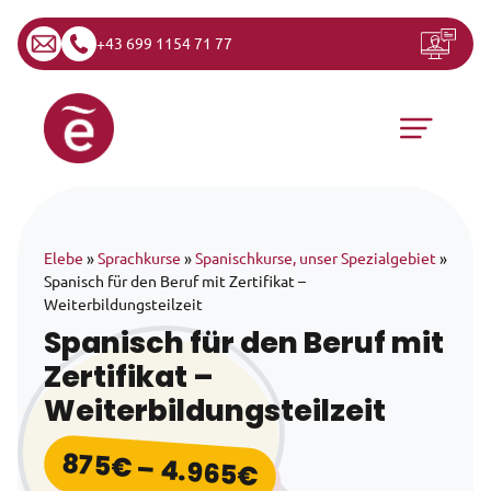
+43 699 1154 71 77
Zum Inhalt springen
Hauptnavigation
Elebe
»
Sprachkurse
»
Spanischkurse, unser Spezialgebiet
»
Spanisch für den Beruf mit Zertifikat –
Weiterbildungsteilzeit
Spanisch für den Beruf mit
Zertifikat –
Weiterbildungsteilzeit
875
€
–
4.965
€
Preisspanne: 875