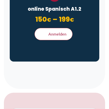
online Spanisch A1.2
Preisspan
150
–
199
€
€
Anmelden
Zum Inhalt springen