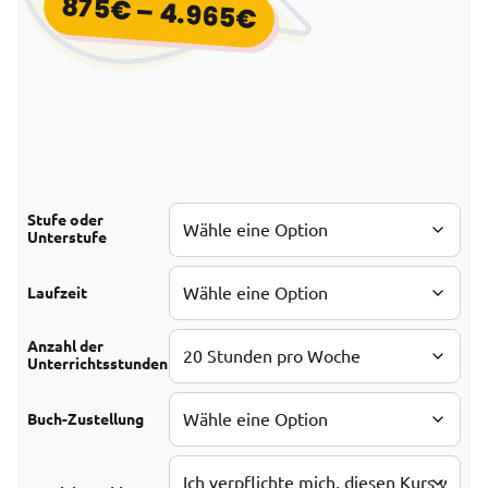
875
€
–
4.965
€
Preisspanne: 875
Stufe oder
Unterstufe
Laufzeit
Anzahl der
Unterrichtsstunden
Buch-Zustellung