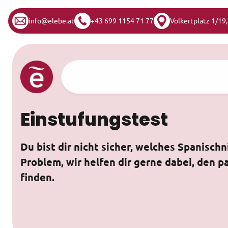
info@elebe.at
+43 699 1154 71 77
Volkertplatz 1/19
Zum Inhalt springen
Hauptnavigation
Einstufungstest
Du bist dir nicht sicher, welches Spanisch
Problem, wir helfen dir gerne dabei, den 
finden.