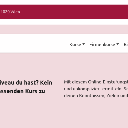
, 1020 Wien
Kurse
Firmenkurse
B
niveau du hast? Kein
Mit diesem Online-Einstufungst
und unkompliziert ermitteln. S
passenden Kurs zu
deinen Kenntnissen, Zielen un