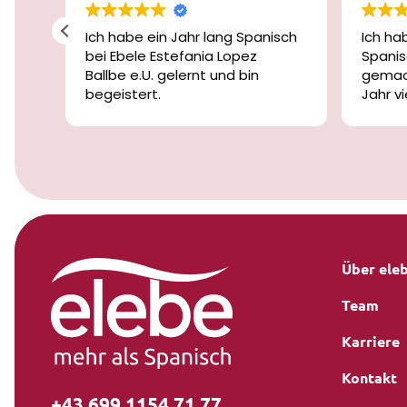
ei
Ich habe ein Jahr lang Spanisch
Ich ha
bei Ebele Estefania Lopez
Spanis
nk
Ballbe e.U. gelernt und bin
gemach
n
begeistert.
Jahr v
ert
Die Lehrerinnen und Lehrer sind
Spanis
se
nicht nur freundlich und
einige
geduldig, sondern auch
Lernen
äußerst kompetent und
mittel
bei
motivierend.
fortsch
urz
Ich habe in diesem Jahr große
abwech
Fortschritte gemacht und mich
spann
e
jederzeit gut begleitet und
verstanden gefühlt.
Über ele
Ich kann die Schule von Herzen
Team
weiterempfehlen!
Vielen Dank an das gesamte
Karriere
Team!
Kontakt
+43 699 1154 71 77