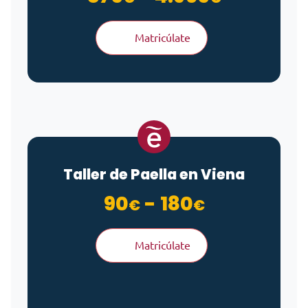
Matricúlate
Taller de Paella en Viena
Rango de 
90
-
180
€
€
Matricúlate