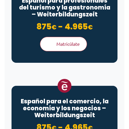
Español para profesionales
del turismo y la gastronomía
– Weiterbildungszeit
Rango de
875
-
4.965
€
€
Matricúlate
Español para el comercio, la
economía y los negocios –
Weiterbildungszeit
Rango de
875
-
4.965
€
€