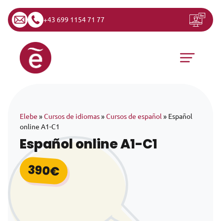
+43 699 1154 71 77
Saltar al contenido
Navegación principal
Elebe
»
Cursos de idiomas
»
Cursos de español
»
Español
online A1-C1
Español online A1-C1
390
€