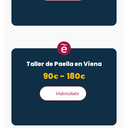
Taller de Paella en Viena
Rango de 
90
-
180
€
€
Matricúlate