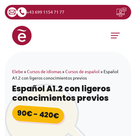
+43 699 1154 71 77
Saltar al contenido
Navegación principal
Elebe
»
Cursos de idiomas
»
Cursos de español
»
Español
A1.2 con ligeros conocimientos previos
Español A1.2 con ligeros
conocimientos previos
90
€
-
420
€
Rango de precios: 