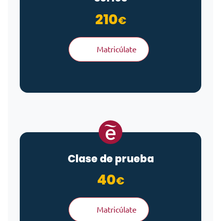
210
€
Matricúlate
Clase de prueba
40
€
Matricúlate