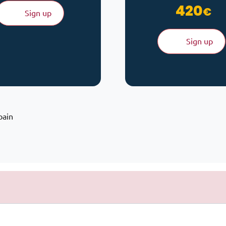
420
€
Sign up
Sign up
pain