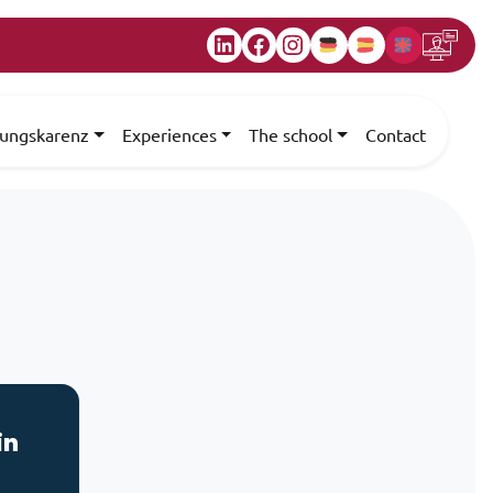
LinkedIn
Facebook
Instagram
dungskarenz
Experiences
The school
Contact
in