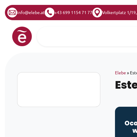
info@elebe.at
+43 699 1154 71 77
Volkertplatz 1/19
Skip to content
Main Navigation
Elebe
»
Est
Est
Oca
w