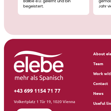
nk
Ballbe e.U. gelernt und bin
gemach
n
begeistert.
Jahr v
ert
Die Lehrerinnen und Lehrer sind
Spanis
se
nicht nur freundlich und
einige
geduldig, sondern auch
Lernen
äußerst kompetent und
mittel
bei
motivierend.
fortsch
urz
Ich habe in diesem Jahr große
abwech
Fortschritte gemacht und mich
spann
e
jederzeit gut begleitet und
verstanden gefühlt.
About el
Ich kann die Schule von Herzen
Team
weiterempfehlen!
Vielen Dank an das gesamte
Work wit
Team!
Contact
+43 699 1154 71 77
News
Volkertplatz 1 Tür 19, 1020 Vienna
Useful li