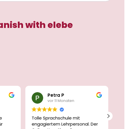
anish with elebe
Petra P
vor 11 Monaten
e
Tolle Sprachschule mit
Ich 
ür
engagiertem Lehrpersonal. Der
Span