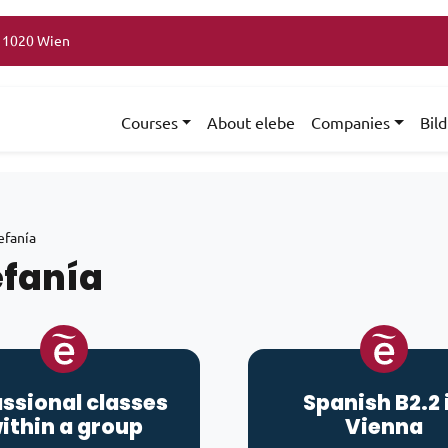
, 1020 Wien
Courses
About elebe
Companies
Bil
efanía
efanía
ssional classes
Spanish B2.2 
ithin a group
Vienna