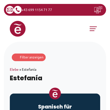
+43 699 1154 71 77
Zum Inhalt springen
Hauptnavigation
Filter anzeigen
Elebe
»
Estefanía
Estefanía
Spanisch für