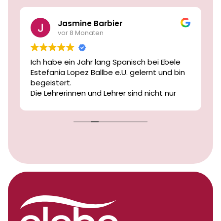
Jasmine Barbier
vor 8 Monaten
Ich habe ein Jahr lang Spanisch bei Ebele
Estefania Lopez Ballbe e.U. gelernt und bin
begeistert.
Die Lehrerinnen und Lehrer sind nicht nur
freundlich und geduldig, sondern auch
äußerst kompetent und motivierend.
Ich habe in diesem Jahr große
Fortschritte gemacht und mich jederzeit
gut begleitet und verstanden gefühlt.
Ich kann die Schule von Herzen
weiterempfehlen!
Vielen Dank an das gesamte Team!