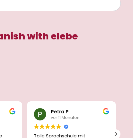
anish with elebe
Petra P
vor 11 Monaten
e
Tolle Sprachschule mit
Ich 