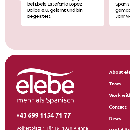
bei Ebele Estefania Lopez
Spanis
nk
Ballbe e.U. gelernt und bin
gemach
n
begeistert.
Jahr v
ert
Die Lehrerinnen und Lehrer sind
Spanis
se
nicht nur freundlich und
einige
geduldig, sondern auch
Lernen
äußerst kompetent und
mittel
bei
motivierend.
fortsch
urz
Ich habe in diesem Jahr große
abwech
Fortschritte gemacht und mich
spann
e
jederzeit gut begleitet und
verstanden gefühlt.
About el
Ich kann die Schule von Herzen
Team
weiterempfehlen!
Vielen Dank an das gesamte
Work wit
Team!
Contact
+43 699 1154 71 77
News
Volkertplatz 1 Tür 19, 1020 Vienna