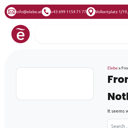
info@elebe.at
+43 699 1154 71 77
Volkertplatz 1/19
Skip to content
Main Navigation
Elebe
»
Fro
Fro
Not
It seems w
Search for