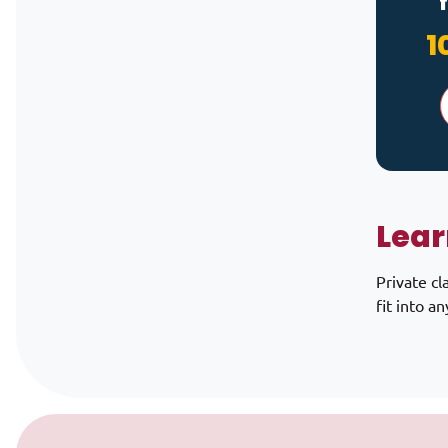
1
Lear
Private cl
fit into a
Skip to content