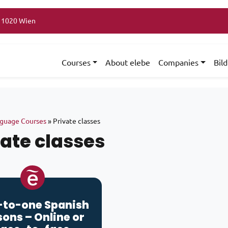
, 1020 Wien
Courses
About elebe
Companies
Bil
guage Courses
»
Private classes
vate classes
-to-one Spanish
sons – Online or