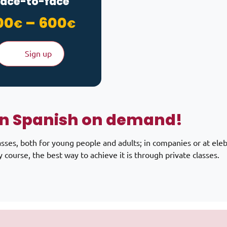
face-to-face
Price range: 100€ t
00
–
600
€
€
Sign up
n Spanish on demand!
asses, both for young people and adults; in companies or at ele
ny course, the best way to achieve it is through private classes.