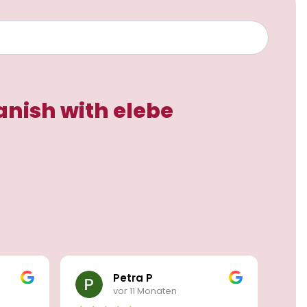
anish with elebe
Petra P
vor 11 Monaten