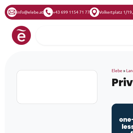
info@elebe.at
+43 699 1154 71 77
Volkertplatz 1/19
Skip to content
Main Navigation
Elebe
»
Lan
Pri
one
les