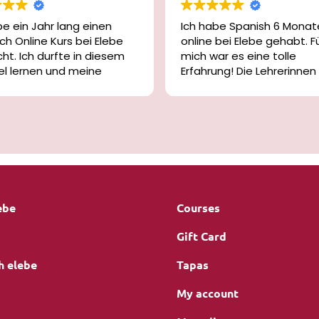
be ein Jahr lang einen
Ich habe Spanish 6 Monat
ch Online Kurs bei Elebe
online bei Elebe gehabt. F
t. Ich durfte in diesem
mich war es eine tolle
iel lernen und meine
Erfahrung! Die Lehrerinnen
ch Kenntnisse um
sehr nett und bemüht! Mit
s erweitern. Durch das
Leiterin war die Kommunik
 in der Plattform und
sehr gut, sie steht für jed
s Buch macht man tolle
Frage zur Verfügung.
ritte und es ist sehr
Die Platform zum lernen is
slungsreich und
gemacht, man kann parall
end.
mit dem Buch lernen. Man
kriegt gute Spanish Kennt
wenn man sich an den Ler
ebe
Courses
hält und die Preis Leistung
stimmt. Ich kann es einfa
Gift Card
weiterempfehlen!
h elebe
Tapas
My account