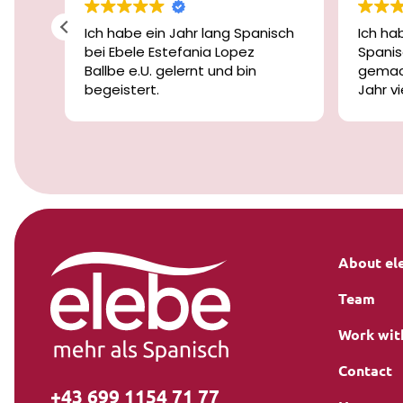
ei
Ich habe ein Jahr lang Spanisch
Ich ha
bei Ebele Estefania Lopez
Spanis
nk
Ballbe e.U. gelernt und bin
gemach
n
begeistert.
Jahr v
ert
Die Lehrerinnen und Lehrer sind
Spanis
se
nicht nur freundlich und
einige
geduldig, sondern auch
Lernen
äußerst kompetent und
mittel
bei
motivierend.
fortsch
urz
Ich habe in diesem Jahr große
abwech
Fortschritte gemacht und mich
spann
e
jederzeit gut begleitet und
verstanden gefühlt.
About el
Ich kann die Schule von Herzen
Team
weiterempfehlen!
Vielen Dank an das gesamte
Work wit
Team!
Contact
+43 699 1154 71 77