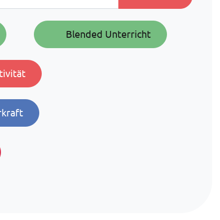
Blended Unterricht
tivität
rkraft