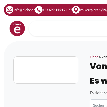
info@elebe.at
+43 699 1154 71 77
Volkertplatz 1/19
Zum Inhalt springen
Hauptnavigation
Elebe
»
Von
Von
Es 
Es sieht s
Suche nac