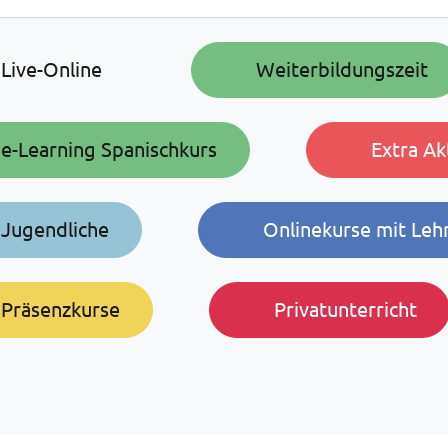
Live-Online
Weiterbildungszeit
e-Learning Spanischkurs
Extra Ak
Jugendliche
Onlinekurse mit Leh
Präsenzkurse
Privatunterricht