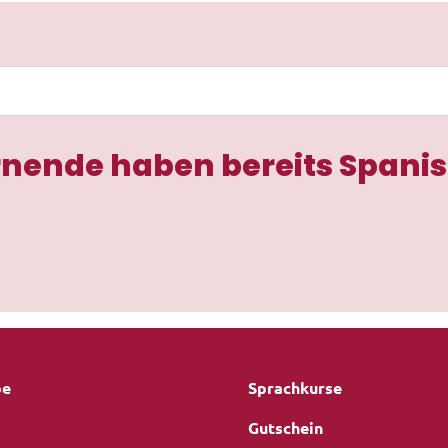
rnende haben bereits Spanis
be
Sprachkurse
Gutschein