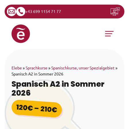
+43 699 1154 71 77
Zum Inhalt springen
Hauptnavigation
Elebe
»
Sprachkurse
»
Spanischkurse, unser Spezialgebiet
»
Spanisch A2 in Sommer 2026
Spanisch A2 in Sommer
2026
120
€
–
210
€
Preisspanne: 120€ b