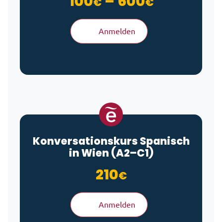
Preisspan
100
–
600
€
€
Anmelden
Konversationskurs Spanisch
in Wien (A2–C1)
210
€
Anmelden