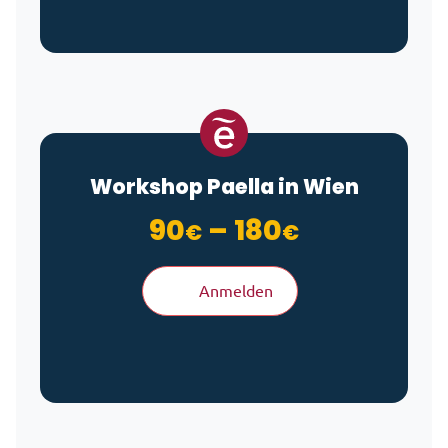
Workshop Paella in Wien
Preisspan
90
–
180
€
€
Anmelden