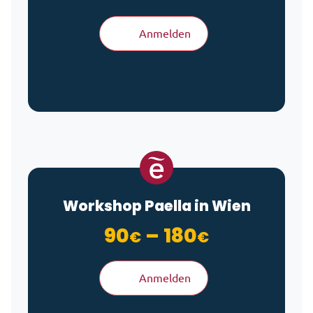
Anmelden
Workshop Paella in Wien
Preisspan
90
–
180
€
€
Anmelden