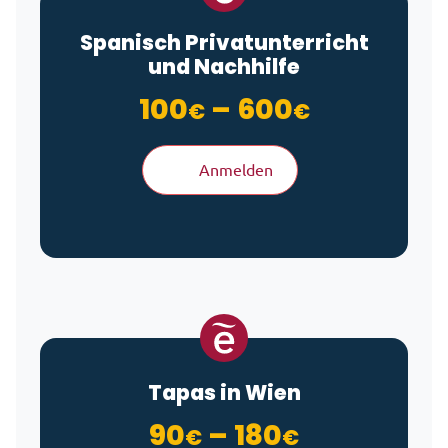
Spanisch Privatunterricht
und Nachhilfe
Preisspan
100
–
600
€
€
Anmelden
Tapas in Wien
Preisspan
90
–
180
€
€