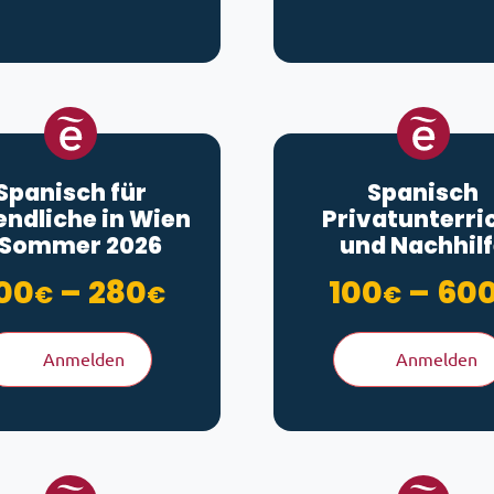
Spanisch für
Spanisch
endliche in Wien
Privatunterri
 Sommer 2026
und Nachhil
Preisspanne: 200€ b
00
–
280
100
–
60
€
€
€
Anmelden
Anmelden