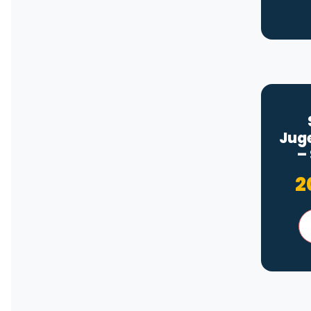
Jug
–
2