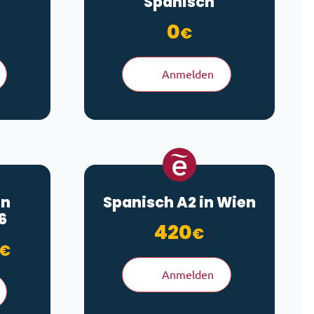
Spanisch
0
€
Anmelden
in
Spanisch A2 in Wien
6
420
€
Preisspanne: 120€ bis 210€
€
Anmelden