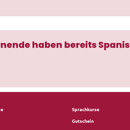
rnende haben bereits Spanis
be
Sprachkurse
Gutschein