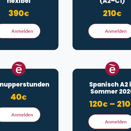
flexibel
(A2–C1)
390
210
€
€
Anmelden
Anmelden
nupperstunden
Spanisch A2 
Sommer 202
40
€
120
–
210
€
Anmelden
Anmelden