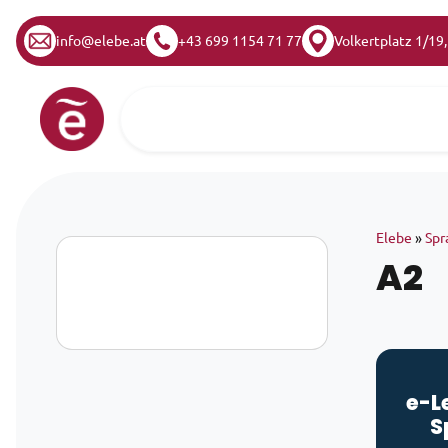
info@elebe.at
+43 699 1154 71 77
Volkertplatz 1/19
Zum Inhalt springen
Hauptnavigation
Elebe
»
Spr
A2
e-L
S