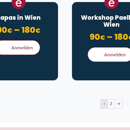
apas in Wien
Workshop Paell
Wien
Preisspanne: 90€ bis
90
–
180
€
€
90
–
180
€
Anmelden
Anmelden
2
→
1