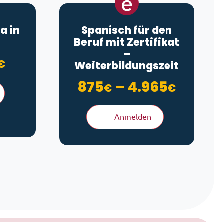
a in
Spanisch für den
Beruf mit Zertifikat
 180€
–
Preisspanne: 90€ bis 180€
€
Weiterbildungszeit
Preiss
875
–
4.965
€
€
Anmelden