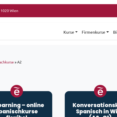
, 1020 Wien
Kurse
Firmenkurse
B
achkurse
»
A2
earning
– online
Konversations
panischkurse
Spanisch in W