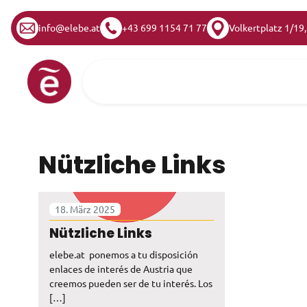
info@elebe.at
+43 699 1154 71 77
Volkertplatz 1/19
Zum Inhalt springen
Hauptnavigation
Nützliche Links
18. März 2025
Nützliche Links
elebe.at ponemos a tu disposición
enlaces de interés de Austria que
creemos pueden ser de tu interés. Los
[…]