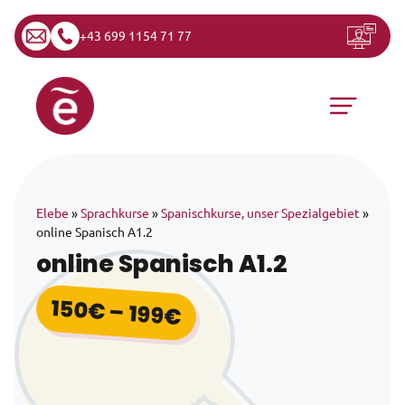
+43 699 1154 71 77
Zum Inhalt springen
Hauptnavigation
Elebe
»
Sprachkurse
»
Spanischkurse, unser Spezialgebiet
»
online Spanisch A1.2
online Spanisch A1.2
150
€
–
199
€
Preisspanne: 150€ b