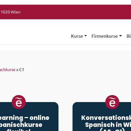
, 1020 Wien
Kurse
Firmenkurse
B
achkurse
»
C1
earning
– online
Konversations
panischkurse
Spanisch in W