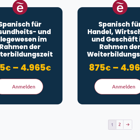
Spanisch für
Spanisch fü
sundheits- und
Handel, Wirtsc
flegewesen im
und Geschäft
Rahmen der
Rahmen de
terbildungszeit
Weiterbildungs
Preisspanne: 875€ 
5
–
4.965
875
–
4.9
€
€
€
Anmelden
Anmelden
2
→
1