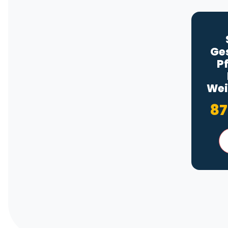
Ge
P
Wei
87