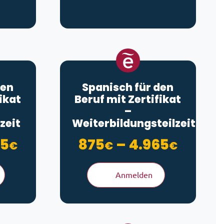
den
Spanisch für den
ikat
Beruf mit Zertifikat
–
 180€
zeit
Weiterbildungsteilzeit
Preisspanne: 875€ bis 4.965
Preiss
65
875
–
4.965
€
€
€
Anmelden