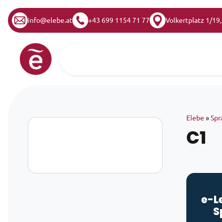
info@elebe.at
+43 699 1154 71 77
Volkertplatz 1/19
Zum Inhalt springen
Hauptnavigation
Elebe
»
Spr
C1
e-L
S