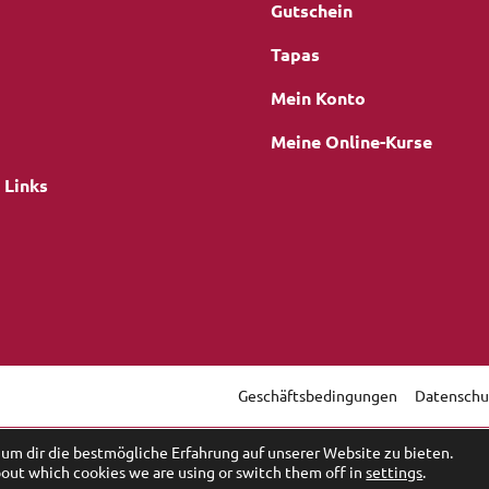
Gutschein
Tapas
Mein Konto
Meine Online-Kurse
 Links
Geschäftsbedingungen
Datenschu
gation
um dir die bestmögliche Erfahrung auf unserer Website zu bieten.
bout which cookies we are using or switch them off in
settings
.