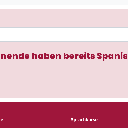
rnende haben bereits Spanis
be
Sprachkurse