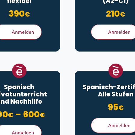
flexibel
(A2–C1)
390
210
€
€
Anmelden
Anmelden
Spanisch
Spanisch-Zertif
ivatunterricht
Alle Stufen
nd Nachhilfe
95
€
Preisspanne: 100€ b
00
–
600
€
€
Anmelden
Anmelden