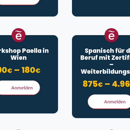
kshop Paella in
Spanisch für 
Wien
Beruf mit Zertif
–
Preisspanne: 90€ bis
90
–
180
€
€
Weiterbildungs
875
–
4.9
€
Anmelden
Anmelden