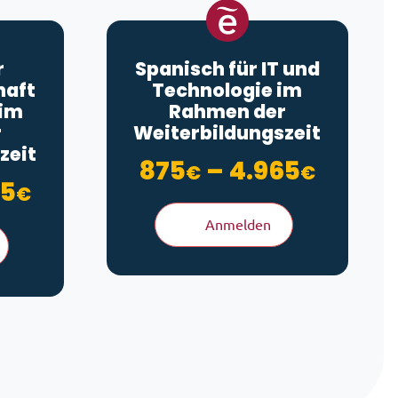
r
Spanisch für IT und
haft
Technologie im
 im
Rahmen der
r
Weiterbildungszeit
zeit
Preiss
875
–
4.965
€
€
bis 4.965€
Preisspanne: 875€ bis 4.965
65
€
Anmelden