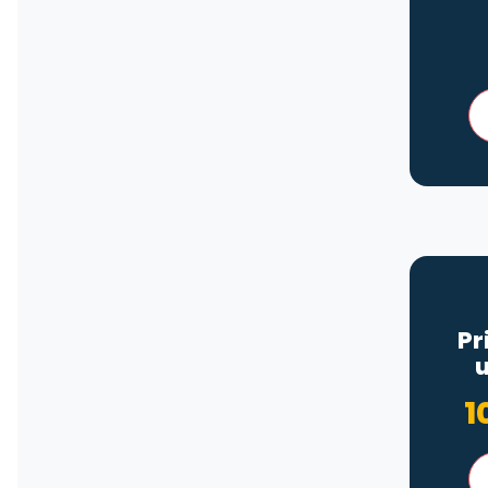
Pr
u
1