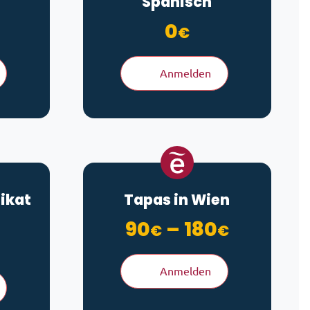
Spanisch
0
€
Anmelden
ikat
Tapas in Wien
Preissp
90
–
180
€
€
is 600€
Anmelden