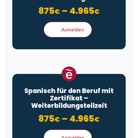
Preisspa
875
–
4.965
€
€
Anmelden
Spanisch für den Beruf mit
Zertifikat –
Weiterbildungsteilzeit
Preisspa
875
–
4.965
€
€
Anmelden