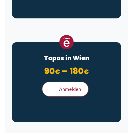
Tapas in Wien
Preisspan
90
–
180
€
€
Anmelden