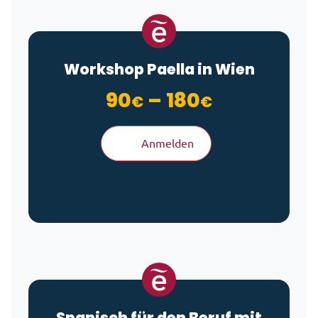
Workshop Paella in Wien
Preisspan
90
–
180
€
€
Anmelden
Spanisch für den Beruf mit