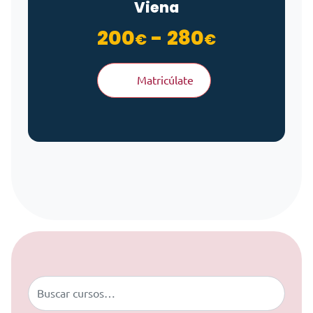
Viena
Rango de
200
-
280
€
€
Matricúlate
Saltar al contenido
Buscar