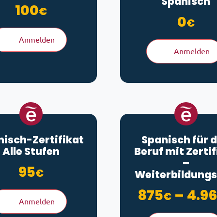
Spanisch
100
€
0
€
Anmelden
Anmelden
nisch-Zertifikat
Spanisch für 
Alle Stufen
Beruf mit Zertif
–
95
€
Weiterbildungs
875
–
4.9
€
Anmelden