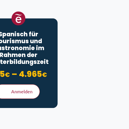
Spanisch für
ourismus und
stronomie im
Rahmen der
terbildungszeit
Preisspanne: 875€ 
5
–
4.965
€
€
Anmelden