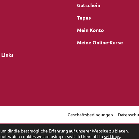
Gutschein
Tapas
Mein Konto
Meine Online-Kurse
 Links
Geschäftsbedingungen
Datenschu
gation
um dir die bestmögliche Erfahrung auf unserer Website zu bieten.
bout which cookies we are using or switch them off in
settings
.