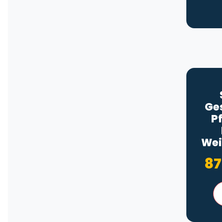
Ge
P
Wei
87