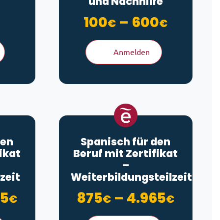
und Nachhilfe
Preiss
100
–
600
€
€
Anmelden
den
Spanisch für den
ikat
Beruf mit Zertifikat
–
zeit
Weiterbildungsteilzeit
Preisspanne: 875€ bis 4.965
Preiss
65
875
–
4.965
€
€
€