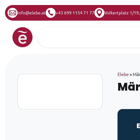
info@elebe.at
+43 699 1154 71 77
Volkertplatz 1/19
Zum Inhalt springen
Hauptnavigation
Elebe
»
Mär
Mär