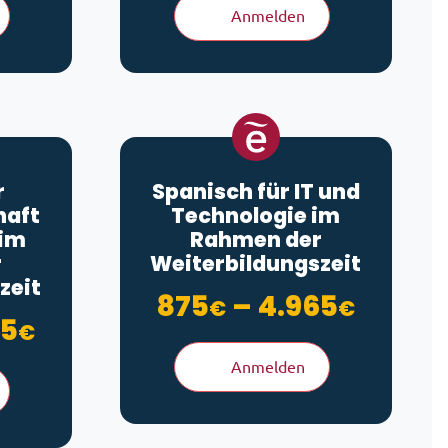
Anmelden
r
Spanisch für IT und
haft
Technologie im
 im
Rahmen der
r
Weiterbildungszeit
zeit
Preiss
875
–
4.965
€
€
bis 4.965€
Preisspanne: 875€ bis 4.965
65
€
Anmelden