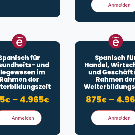
Anmelden
Spanisch für
Spanisch fü
sundheits- und
Handel, Wirtsc
flegewesen im
und Geschäft
Rahmen der
Rahmen de
terbildungszeit
Weiterbildungs
Preisspanne: 875€ 
5
–
4.965
875
–
4.9
€
€
€
Anmelden
Anmelden