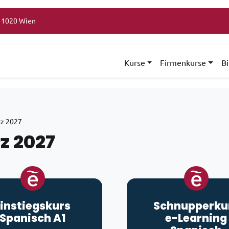
, 1020 Wien
Kurse
Firmenkurse
B
z 2027
z 2027
Einstiegskurs
Schnupperku
Spanisch A1
e-Learning