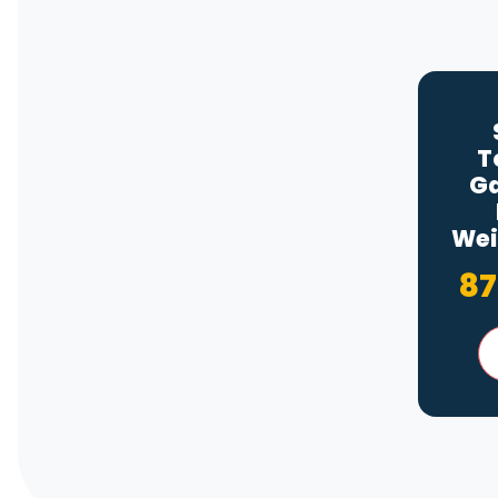
T
Ga
Wei
87