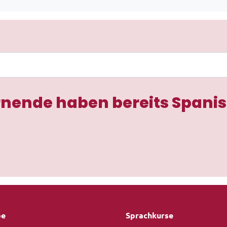
rnende haben bereits Spanis
be
Sprachkurse