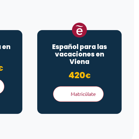
a en
Español para las
vacaciones en
Viena
esde 200€ hasta 280€
Rango de precios: desde 90€ 
€
420
€
Matricúlate