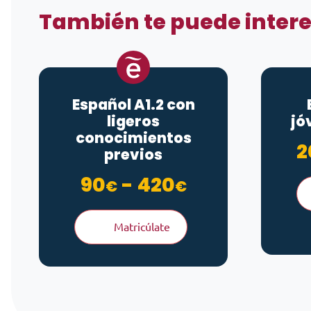
También te puede inter
Español A1.2 con
ligeros
jó
conocimientos
2
previos
Rango de pr
90
-
420
€
€
Matricúlate