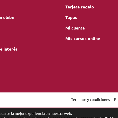
Tarjeta regalo
n elebe
Tapas
Mi cuenta
Mis cursos online
e interés
Términos y condiciones
Pr
gation
 darte la mejor experiencia en nuestra web.