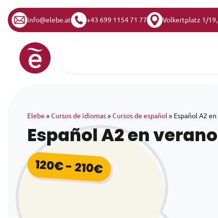
info@elebe.at
+43 699 1154 71 77
Volkertplatz 1/19
Saltar al contenido
Navegación principal
Elebe
»
Cursos de idiomas
»
Cursos de español
»
Español A2 en
Español A2 en verano
120
€
-
210
€
Rango de precios: