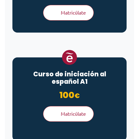
Matricúlate
Curso de iniciación al
español A1
100
€
Matricúlate