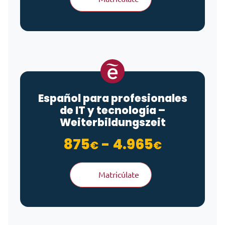
Español para profesionales
de IT y tecnología –
Weiterbildungszeit
Rango de
875
-
4.965
€
€
Matricúlate