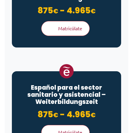
Rango de
875
-
4.965
€
€
Matricúlate
Español para el sector
sanitario y asistencial –
Weiterbildungszeit
Rango de
875
-
4.965
€
€
Matricúlate