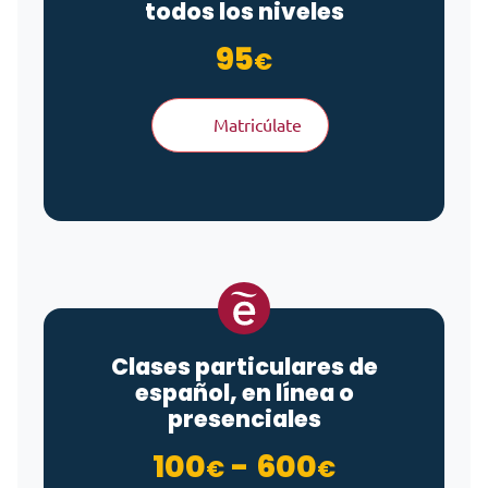
todos los niveles
95
€
Matricúlate
Clases particulares de
español, en línea o
presenciales
Rango de
100
-
600
€
€