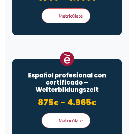
Matricúlate
Español profesional con
certificado –
Weiterbildungszeit
Rango de
875
-
4.965
€
€
Matricúlate