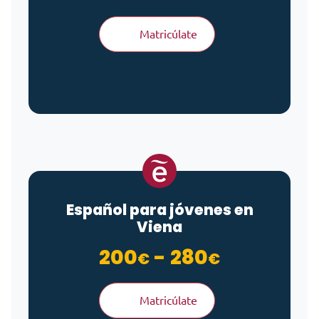
Matricúlate
Español para jóvenes en
Viena
Rango de
200
-
280
€
€
Matricúlate