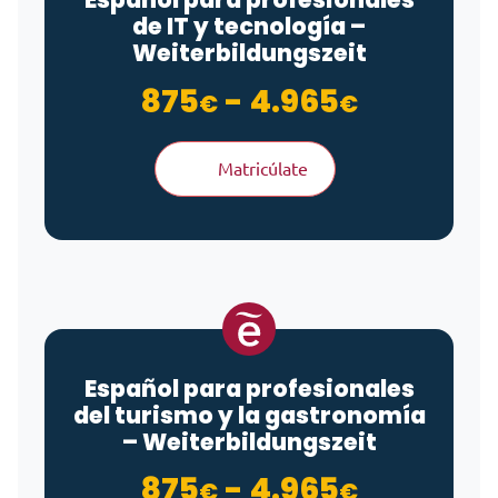
de IT y tecnología –
Weiterbildungszeit
Rango de
875
-
4.965
€
€
Matricúlate
Español para profesionales
del turismo y la gastronomía
– Weiterbildungszeit
Rango de
875
-
4.965
€
€