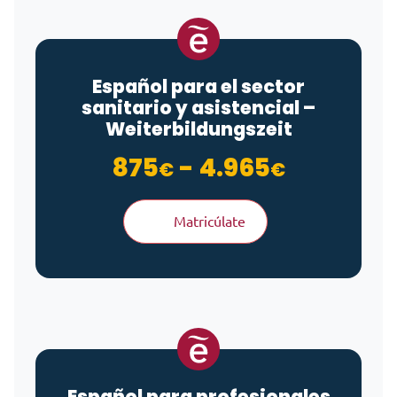
Español para el sector
sanitario y asistencial –
Weiterbildungszeit
Rango de
875
-
4.965
€
€
Matricúlate
Español para profesionales