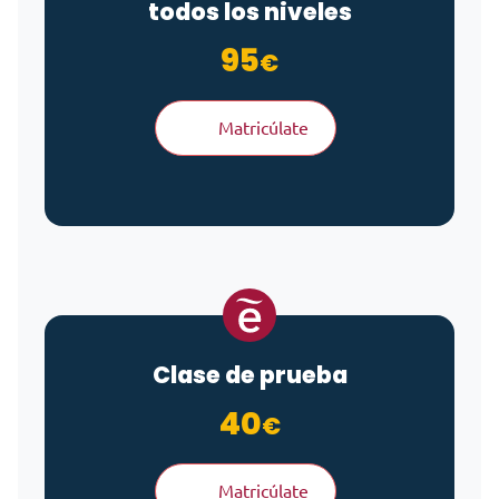
todos los niveles
95
€
Matricúlate
Clase de prueba
40
€
Matricúlate